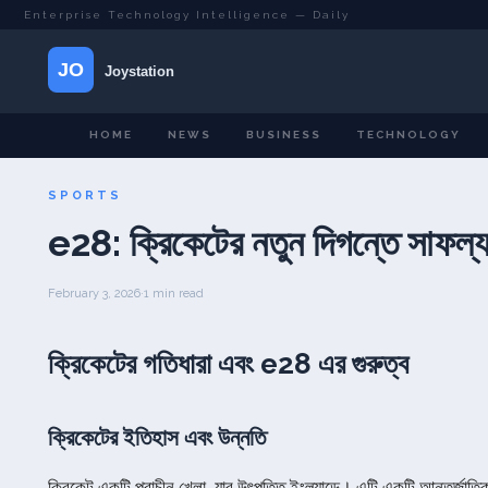
Enterprise Technology Intelligence — Daily
HOME
NEWS
BUSINESS
TECHNOLOGY
SPORTS
e28: ক্রিকেটের নতুন দিগন্তে সাফল্য
February 3, 2026
·
1 min read
ক্রিকেটের গতিধারা এবং e28 এর গুরুত্ব
ক্রিকেটের ইতিহাস এবং উন্নতি
ক্রিকেট একটি প্রাচীন খেলা, যার উৎপত্তি ইংল্যান্ডে। এটি একটি আন্তর্জাত