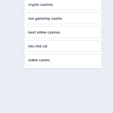
crypto casinos
non gamstop casinos
online casino cz
non gamstop casino
non GamStop casinos
casino online
best online casinos
slots not on GamStop
zahraniční online casino
kèo nhà cái
sites not on GamStop
gokken zonder CRUKS
online casino
casinos not on GamStop
goksites zonder cruks
svensk casino
non GamStop casinos
online casino zonder cruks
kèo nhà cái
goksites zonder cruks
legalne kasyno online
new casinos