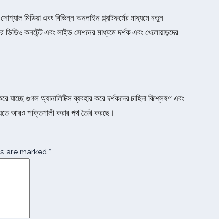
্যাল মিডিয়া এবং বিভিন্ন অনলাইন প্ল্যাটফর্মের মাধ্যমে নতুন
র ভিডিও কনটেন্ট এবং লাইভ সেশনের মাধ্যমে দর্শক এবং খেলোয়াড়দের
রে যাচ্ছে গুগল অ্যানালিটিক্স ব্যবহার করে দর্শকদের চাহিদা বিশ্লেষণ এবং
্যতে আরও শক্তিশালী করার পথ তৈরি করছে।
ds are marked
*