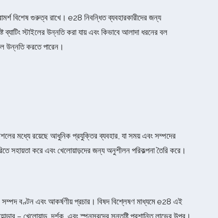
রামর্শ বিশেষ গুরুত্ব রাখে। e28 নিবন্ধিত ব্যবহারকারীদের জন্য
ষ্ট ব্যাটিং স্টাইলের উন্নতি করা যায় এবং কিভাবে আলাদা ধরনের বল
শলে উন্নতি করতে পারেন।
শলের মধ্যে রয়েছে আধুনিক প্রযুক্তির ব্যবহার, যা সময় এবং সম্পদের
তৈরিতে সহায়তা করে এবং খেলোয়াড়দের জন্য অনুশীলন পরিকল্পনা তৈরি করে।
িক সম্পদ বণ্টন এবং আকর্ষণীয় প্রচার। বিষদ বিশ্লেষণ মাধ্যমে e28 এই
ডার – খেলোয়াড়, দর্শক, এবং স্পনসরদের সন্তুষ্টি প্রশান্তি লাভের উপর।