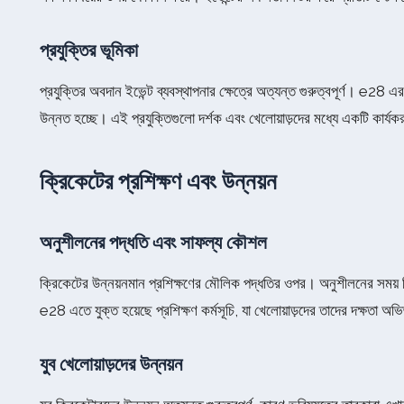
প্রযুক্তির ভূমিকা
প্রযুক্তির অবদান ইভেন্ট ব্যবস্থাপনার ক্ষেত্রে অত্যন্ত গুরুত্বপূর্ণ। e28 এ
উন্নত হচ্ছে। এই প্রযুক্তিগুলো দর্শক এবং খেলোয়াড়দের মধ্যে একটি কার্যকর
ক্রিকেটের প্রশিক্ষণ এবং উন্নয়ন
অনুশীলনের পদ্ধতি এবং সাফল্য কৌশল
ক্রিকেটের উন্নয়নমান প্রশিক্ষণের মৌলিক পদ্ধতির ওপর। অনুশীলনের সময় বি
e28 এতে যুক্ত হয়েছে প্রশিক্ষণ কর্মসূচি, যা খেলোয়াড়দের তাদের দক্ষতা অ
যুব খেলোয়াড়দের উন্নয়ন