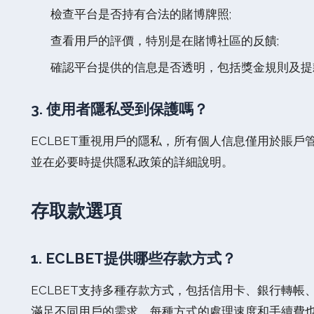
檢查平台是否持有合法的賭博牌照;
查看用戶的評價，特別是在賭博社區的反饋;
確認平台提供的信息是否透明，包括獎金規則及提
3. 使用者隱私受到保護嗎？
ECLBET重視用戶的隱私，所有個人信息僅用於賬
並在必要時提供隱私政策的詳細說明。
存取款選項
1. ECLBET提供哪些存款方式？
ECLBET支持多種存款方式，包括信用卡、銀行轉
滿足不同用戶的需求。每種方式的處理速度和手續費