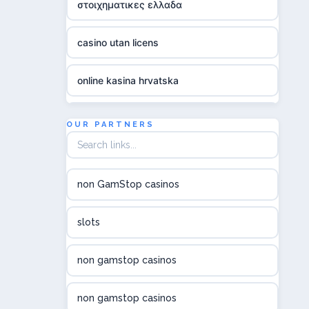
στοιχηματικες ελλαδα
casino utan licens
online kasina hrvatska
utländska casino
OUR PARTNERS
utländska casino
non GamStop casinos
utländska casino
slots
svenska casino
non gamstop casinos
online casino canada
non gamstop casinos
online casino canada