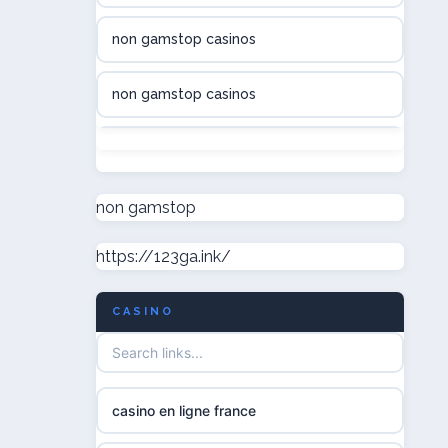
non gamstop casinos
online casino canada
non gamstop casinos
online casino canada
non gamstop casinos
online casinos
non gamstop casinos
non gamstop
casino norge
https://123ga.ink/
non gamstop casinos
uusimmat nettikasinot
CASINO
non gamstop casinos
meilleur casino en ligne
non gamstop casinos
sazkove kancelare cr
casino en ligne france
non gamstop casinos
sázkové kanceláře